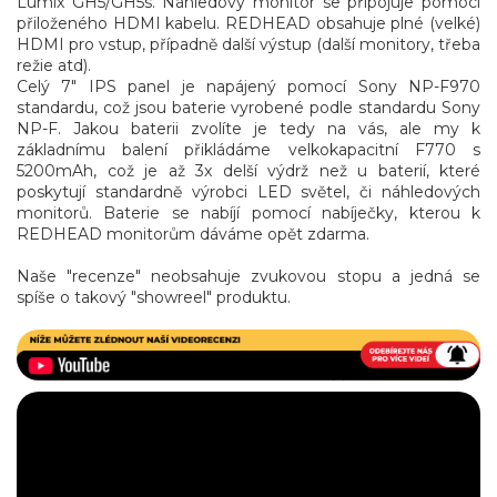
Lumix GH5/GH5s. Náhledový monitor se připojuje pomocí
přiloženého HDMI kabelu. REDHEAD obsahuje plné (velké)
HDMI pro vstup, případně další výstup (další monitory, třeba
režie atd).
Celý 7" IPS panel je napájený pomocí Sony NP-F970
standardu, což jsou baterie vyrobené podle standardu Sony
NP-F. Jakou baterii zvolíte je tedy na vás, ale my k
základnímu balení přikládáme velkokapacitní F770 s
5200mAh, což je až 3x delší výdrž než u baterií, které
poskytují standardně výrobci LED světel, či náhledových
monitorů. Baterie se nabíjí pomocí nabíječky, kterou k
REDHEAD monitorům dáváme opět zdarma.
Naše "recenze" neobsahuje zvukovou stopu a jedná se
spíše o takový "showreel" produktu.