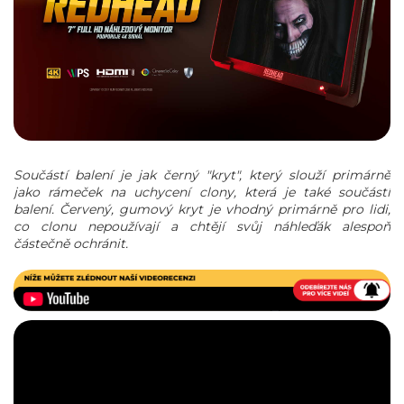
Součástí balení je jak černý "kryt", který slouží primárně
jako rámeček na uchycení clony, která je také součástí
balení. Červený, gumový kryt je vhodný primárně pro lidi,
co clonu nepoužívají a chtějí svůj náhleďák alespoň
částečně ochránit.