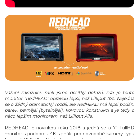
Vážení zákazníci, měli jsme desítky dotazů, zda je tento
monitor "RedHEAD" opravdu lepší, než Lilliput A7s. Nejedná
se o žádný dramatický rozdíl, ale RedHEAD má lepší podání
barev, pevnější (bytelnější), kovovou konstrukci a je tedy o
něco lepším monitorem, než Lilliput A7s.
REDHEAD je novinkou roku 2018 a jedná se o 7" FullHD
monitor s podporou 4K signálu pro novodobé kamery typu