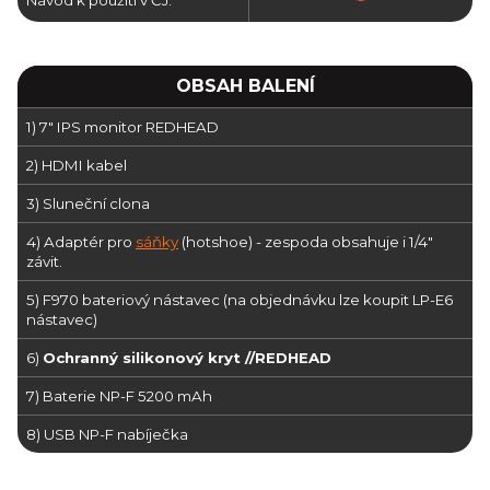
Návod k použití v ČJ:
OBSAH BALENÍ
1) 7" IPS monitor REDHEAD
2) HDMI kabel
3) Sluneční clona
4) Adaptér pro
sáňky
(hotshoe) - zespoda obsahuje i 1/4"
závit.
5) F970 bateriový nástavec (na objednávku lze koupit LP-E6
nástavec)
6)
O
chranný silikonový kryt //REDHEAD
7) Baterie NP-F 5200 mAh
8) USB NP-F nabíječka