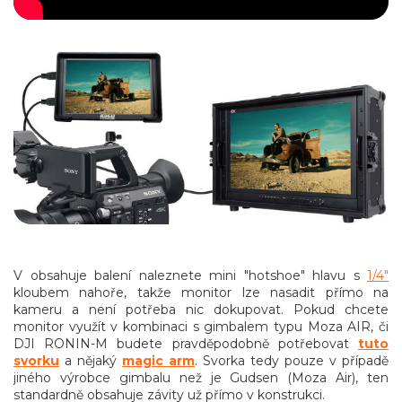
V obsahuje balení naleznete mini "hotshoe" hlavu s
1/4"
kloubem nahoře, takže monitor lze nasadit přímo na
kameru a není potřeba nic dokupovat. Pokud chcete
monitor využít v kombinaci s gimbalem typu Moza AIR, či
DJI RONIN-M budete pravděpodobně potřebovat
t
uto
svorku
a nějaký
magic arm
. Svorka tedy pouze v případě
jiného výrobce gimbalu než je Gudsen (Moza Air), ten
standardně obsahuje závity už přímo v konstrukci.