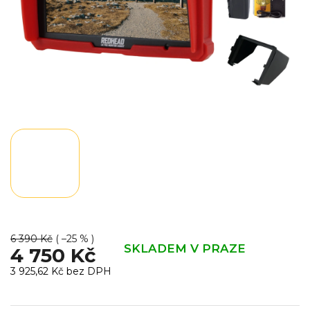
6 390 Kč
( –25 % )
SKLADEM V PRAZE
4 750 Kč
3 925,62 Kč bez DPH
Měrná
cena: