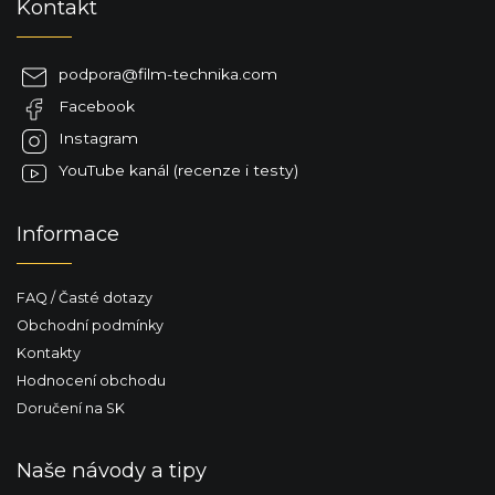
Kontakt
á
p
a
podpora
@
film-technika.com
t
Facebook
í
Instagram
YouTube kanál (recenze i testy)
Informace
FAQ / Časté dotazy
Obchodní podmínky
Kontakty
Hodnocení obchodu
Doručení na SK
Naše návody a tipy