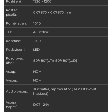
Rozlišení:
1920 × 1200
Rozteč
0,07875 × 0,07875 mm
pixelů:
Poměr stran:
16:10
Jas:
450cd/m²
Kontrast:
1200:1
Podsvícení:
LED
Pozorovací
80°/ 80°(L/R); 80°/ 80°(U/D)
úhel:
Vstup:
HDMI
Výstup:
HDMI
sluchátka, reproduktor (lze nastavovat
Audio výstup:
hlasitost)
Vstupní
DC7 - 24V
napětí: