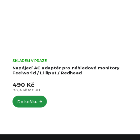
SKLADEM V PRAZE
Napájecí AC adaptér pro náhledové monitory
Feelworld / Lilliput / Redhead
490 Kč
404,96 Kč bez DPH
Do košíku
Z