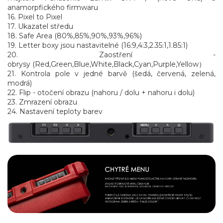
anamorpfického firmwaru
16. Pixel to Pixel
17. Ukazatel středu
18. Safe Area (80%,85%,90%,93%,96%)
19. Letter boxy jsou nastavitelné (16:9,4:3,2.35:1,1.85:1)
20. Zaostření -
obrysy (Red,Green,Blue,White,Black,Cyan,Purple,Yellow）
21. Kontrola pole v jedné barvě (šedá, červená, zelená,
modrá)
22. Flip - otočení obrazu (nahoru / dolu + nahoru i dolu)
23. Zmrazení obrazu
24. Nastavení teploty barev