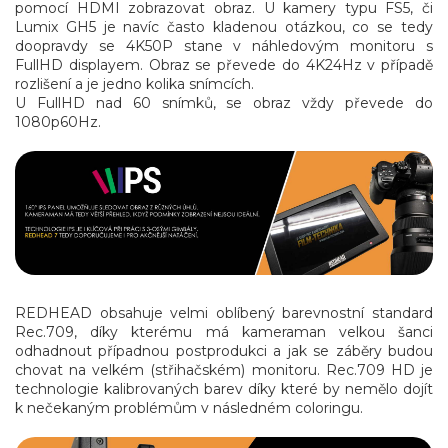
pomocí HDMI zobrazovat obraz. U kamery typu FS5, či
Lumix GH5 je navíc často kladenou otázkou, co se tedy
doopravdy se 4K50P stane v náhledovým monitoru s
FullHD displayem. Obraz se převede do 4K24Hz v případě
rozlišení a je jedno kolika snímcích.
U FullHD nad 60 snímků, se obraz vždy převede do
1080p60Hz.
REDHEAD obsahuje velmi oblíbený barevnostní standard
Rec.709, díky kterému má kameraman velkou šanci
odhadnout případnou postprodukci a jak se záběry budou
chovat na velkém (střihačském) monitoru. Rec.709 HD je
technologie kalibrovaných barev díky které by nemělo dojít
k nečekaným problémům v následném coloringu.