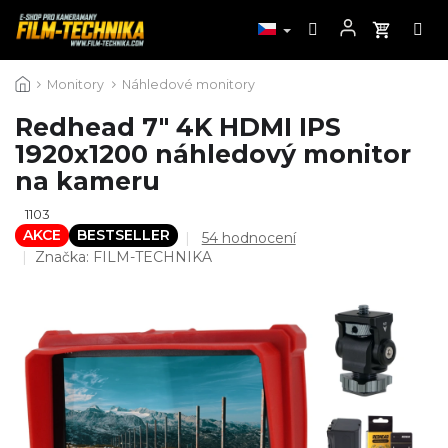
Přejít
Monitory
Náhledové monitory
na
obsah
Redhead 7" 4K HDMI IPS
1920x1200 náhledový monitor
na kameru
1103
AKCE
BESTSELLER
Průměrné
54 hodnocení
hodnocení
Značka:
FILM-TECHNIKA
produktu
je
4,9
z
5
hvězdiček.