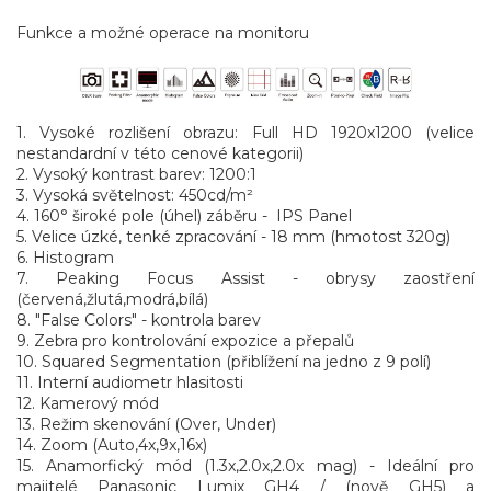
Funkce a možné operace na monitoru
1. Vysoké rozlišení obrazu: Full HD 1920x1200 (velice
nestandardní v této cenové kategorii)
2. Vysoký kontrast barev: 1200:1
3. Vysoká světelnost: 450cd/m²
4. 160° široké pole (úhel) záběru - IPS Panel
5. Velice úzké, tenké zpracování - 18 mm (hmotost 320g)
6. Histogram
7. Peaking Focus Assist - obrysy zaostření
(červená,žlutá,modrá,bílá)
8. "False Colors" - kontrola barev
9. Zebra pro kontrolování expozice a přepalů
10. Squared Segmentation (přiblížení na jedno z 9 polí)
11. Interní audiometr hlasitosti
12. Kamerový mód
13. Režim skenování (Over, Under)
14. Zoom (Auto,4x,9x,16x)
15. Anamorfický mód (1.3x,2.0x,2.0x mag) - Ideální pro
majitelé Panasonic Lumix GH4 / (nově GH5) a