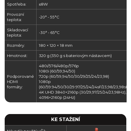
Spotřeba:
≤8W
Provozní
-20° - 55°C
teplota:
Skladovací
-30° - 65°C
teplota:
Rozměry:
180 × 120 × 18 mm
Hmotnost:
320 g (350 g s bateriovým nástavcem)
480i/576i/480p/576p
1080i (60/59,94/50)
Podporované
720p (60/59,94/50/30/29/25/24/23,98)
HDMI
1080p
formáty:
(60/59.94/50/30/29.97/25/24/24sF/23,98/23,98sF)
4K UHD 3840×2160p (30/29,97/25/24/23,98Hz),
4096×2160p (24Hz)
KE STAŽENÍ