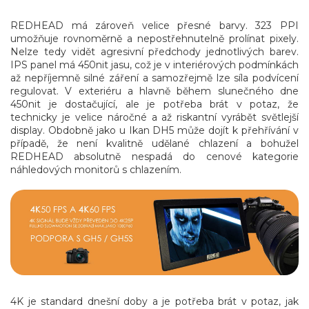
REDHEAD má zároveň velice přesné barvy. 323 PPI
umožňuje rovnoměrně a nepostřehnutelně prolínat pixely.
Nelze tedy vidět agresivní předchody jednotlivých barev.
IPS panel má 450nit jasu, což je v interiérových podmínkách
až nepříjemně silné záření a samozřejmě lze síla podvícení
regulovat. V exteriéru a hlavně během slunečného dne
450nit je dostačující, ale je potřeba brát v potaz, že
technicky je velice náročné a až riskantní vyrábět světlejší
display. Obdobně jako u Ikan DH5 může dojít k přehřívání v
případě, že není kvalitně udělané chlazení a bohužel
REDHEAD absolutně nespadá do cenové kategorie
náhledových monitorů s chlazením.
4K je standard dnešní doby a je potřeba brát v potaz, jak