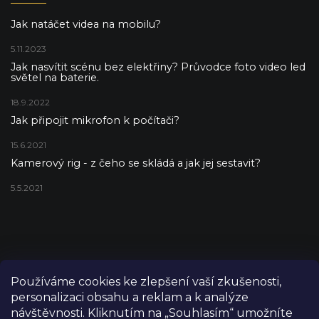
Jak natáčet videa na mobilu?
5.11.2023
Jak nasvítit scénu bez elektřiny? Průvodce foto video led
světel na baterie.
18.9.2022
Jak připojit mikrofon k počítači?
15.6.2021
Kamerový rig - z čeho se skládá a jak jej sestavit?
5.5.2021
Používáme cookies ke zlepšení vaší zkušenosti,
personalizaci obsahu a reklam a k analýze
návštěvnosti. Kliknutím na „Souhlasím“ umožníte