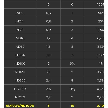
0
0
100%
ND2
0,3
1
50%
ND4
0,6
2
25%
ND8
0,9
3
12,50%
ND16
1,2
4
6,25%
ND32
1,5
5
3,13%
ND64
1,8
6
1,56%
2
ND100
2
6
⁄
1%
3
ND128
2,1
7
0,78%
ND256
2,4
8
0,39%
2
ND400
2,6
8
⁄
0,25%
3
ND512
2,7
9
0,20%
ND1024/ND1000
3
10
0,10%