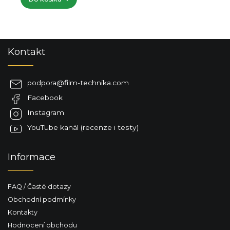
Z
Kontakt
á
p
a
podpora
@
film-technika.com
t
Facebook
í
Instagram
YouTube kanál (recenze i testy)
Informace
FAQ / Časté dotazy
Obchodní podmínky
Kontakty
Hodnocení obchodu