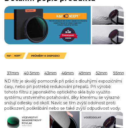
37mm
40,5mm
43mm
46mm
49mm
52mm
55mm
ND filtr je skvělý pomocník při práci s dlouhými expozičními
časy, nebo při potřebě redukování přepalů. Při výrobě
tohoto filtru z japonského optického skla bylo využito
systému vrstveného potahování, díky kterému se výrazně
snižují odlesky od okolí. Navíc se tím zvýší odolnost proti
poškození, poškrábání nebo se také zvýší odpudivost vody.