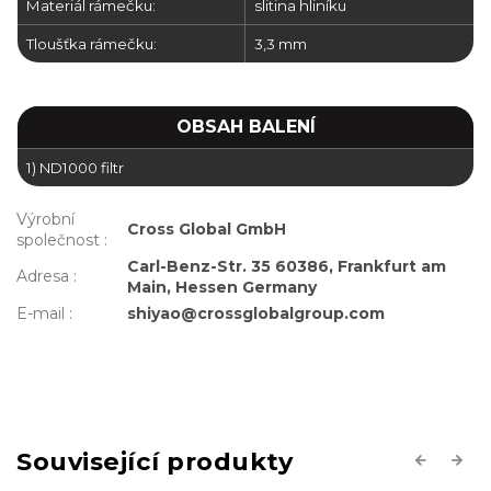
Materiál rámečku:
slitina hliníku
Tloušťka rámečku:
3,3 mm
OBSAH BALENÍ
1) ND1000 filtr
Výrobní
Cross Global GmbH
společnost
:
Carl-Benz-Str. 35 60386, Frankfurt am
Adresa
:
Main, Hessen Germany
E-mail
:
shiyao@crossglobalgroup.com
Související produkty
Previous
Next