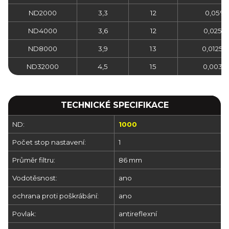
ND2000
3,3
12
0,05%
ND4000
3,6
12
0,025%
ND8000
3,9
13
0,0125%
ND32000
4,5
15
0,003%
TECHNICKÉ SPECIFIKACE
ND:
1000
Počet stop nastavení:
1
Průměr filtru:
86 mm
Vodotěsnost:
ano
ochrana proti poškrábání:
ano
Povlak:
antireflexní