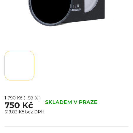
1 790 Kč
( –58 % )
SKLADEM V PRAZE
750 Kč
619,83 Kč bez DPH
Měrná
cena: