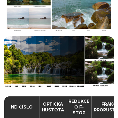
REDUKCE
OPTICKÁ
FRAKČN
ND ČÍSLO
O F-
HUSTOTA
PROPUST
STOP