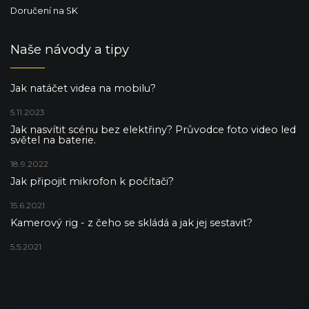
Doručení na SK
Naše návody a tipy
Jak natáčet videa na mobilu?
5.11.2023
Jak nasvítit scénu bez elektřiny? Průvodce foto video led
světel na baterie.
18.9.2022
Jak připojit mikrofon k počítači?
15.6.2021
Kamerový rig - z čeho se skládá a jak jej sestavit?
5.5.2021