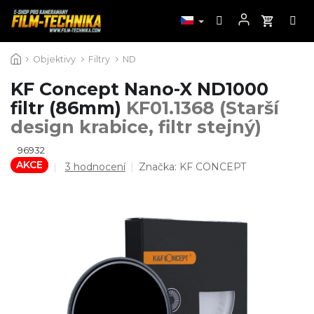
Přejít
Objektivy
Filtry
ND
na
obsah
KF Concept Nano-X ND1000
filtr (86mm)
KF01.1368 (Starší
design krabice, filtr stejný)
96932
AKCE
Průměrné
3 hodnocení
Značka:
KF CONCEPT
hodnocení
produktu
je
5,0
z
5
hvězdiček.