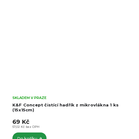
RAZE
SKLADEM V PRAZE
t čistící hadřík z mikrovlákna 1 ks
KF Concept Har
95mm s 10 ka
490 Kč
H
404,96 Kč bez DPH
Do košíku