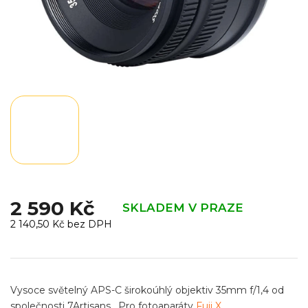
2 590 Kč
SKLADEM V PRAZE
2 140,50 Kč bez DPH
Měrná
cena:
Vysoce světelný APS-C širokoúhlý objektiv 35mm f/1,4 od
společnosti 7Artisans.
Pro fotoaparáty
Fuji X
.