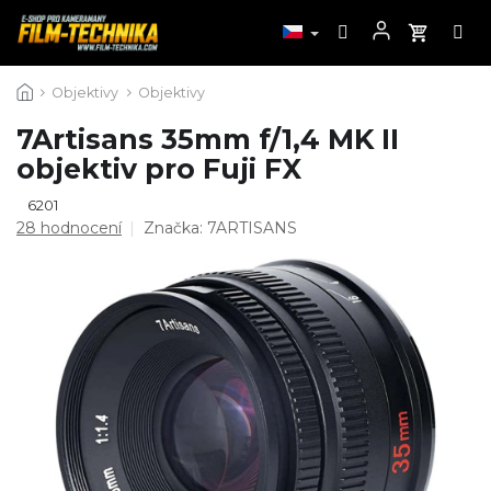
Přejít
Objektivy
Objektivy
na
obsah
7Artisans 35mm f/1,4 MK II
objektiv pro Fuji FX
6201
Průměrné
28 hodnocení
Značka:
7ARTISANS
hodnocení
produktu
je
4,6
z
5
hvězdiček.