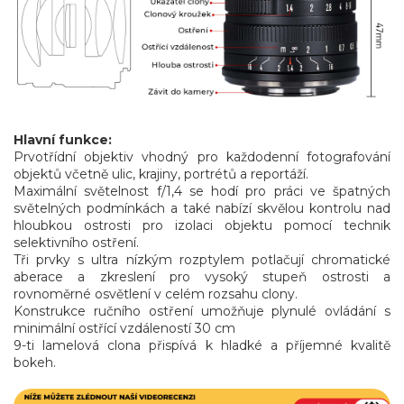
Hlavní funkce:
Prvotřídní objektiv vhodný pro každodenní fotografování
objektů včetně ulic, krajiny, portrétů a reportáží.
Maximální světelnost f/1,4 se hodí pro práci ve špatných
světelných podmínkách a také nabízí skvělou kontrolu nad
hloubkou ostrosti pro izolaci objektu pomocí technik
selektivního ostření.
Tři prvky s ultra nízkým rozptylem potlačují chromatické
aberace a zkreslení pro vysoký stupeň ostrosti a
rovnoměrné osvětlení v celém rozsahu clony.
Konstrukce ručního ostření umožňuje plynulé ovládání s
minimální ostřící vzdáleností 30 cm
9-ti lamelová clona přispívá k hladké a příjemné kvalitě
bokeh.