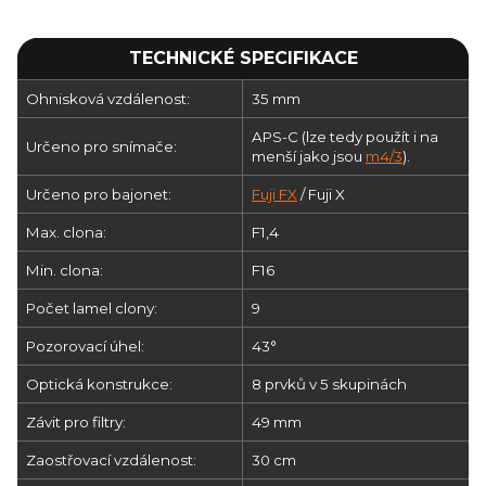
TECHNICKÉ SPECIFIKACE
Ohnisková vzdálenost:
35 mm
APS-C (lze tedy použít i na
Určeno pro snímače:
menší jako jsou
m4/3
).
Určeno pro bajonet:
Fuji FX
/ Fuji X
Max. clona:
F1,4
Min. clona:
F16
Počet lamel clony:
9
Pozorovací úhel:
43°
Optická konstrukce:
8 prvků v 5 skupinách
Závit pro filtry:
49 mm
Zaostřovací vzdálenost:
30 cm