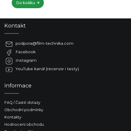
Do košíku
Z
Kontakt
á
p
a
podpora
@
film-technika.com
t
Facebook
í
Instagram
YouTube kanál (recenze i testy)
Informace
FAQ / Časté dotazy
Obchodní podmínky
Kontakty
Hodnocení obchodu