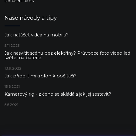
Doručení na SK
Naše návody a tipy
Jak natáčet videa na mobilu?
5.11.2023
Jak nasvítit scénu bez elektřiny? Průvodce foto video led
světel na baterie.
18.9.2022
Jak připojit mikrofon k počítači?
15.6.2021
Kamerový rig - z čeho se skládá a jak jej sestavit?
5.5.2021