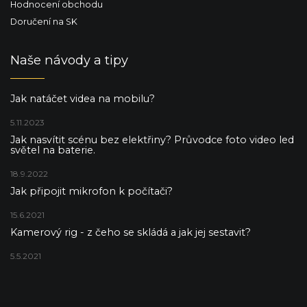
Hodnocení obchodu
Doručení na SK
Naše návody a tipy
Jak natáčet videa na mobilu?
5.11.2023
Jak nasvítit scénu bez elektřiny? Průvodce foto video led
světel na baterie.
18.9.2022
Jak připojit mikrofon k počítači?
15.6.2021
Kamerový rig - z čeho se skládá a jak jej sestavit?
5.5.2021