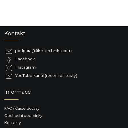
Z
Kontakt
á
p
a
podpora
@
film-technika.com
t
Facebook
í
Instagram
YouTube kanál (recenze i testy)
Informace
FAQ / Časté dotazy
Obchodní podmínky
Kontakty