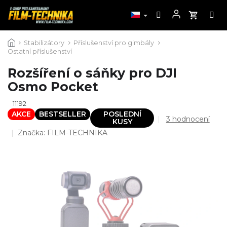
Přejít
Stabilizátory
Příslušenství pro gimbály
na
Ostatní příslušenství
obsah
Rozšíření o sáňky pro DJI
Osmo Pocket
11192
AKCE
BESTSELLER
POSLEDNÍ
Průměrné
3 hodnocení
KUSY
hodnocení
Značka:
FILM-TECHNIKA
produktu
je
4,3
z
5
hvězdiček.