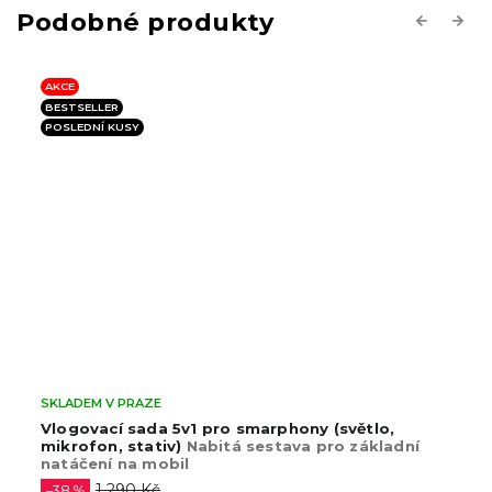
Previous
Next
AKCE
BESTSELLER
POSLEDNÍ KUSY
SKLADEM V PRAZE
Vlogovací sada 5v1 pro smarphony (světlo,
mikrofon, stativ)
Nabitá sestava pro základní
natáčení na mobil
1 290 Kč
–38 %