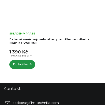
SKLADEM V PRAZE
Externí směrový mikrofon pro iPhone i iPad -
Comica VS09MI
1 390 Kč
1 148,76 Kč bez DPH
Do košíku
Z
Kontakt
á
p
a
podpora
@
film-technika.com