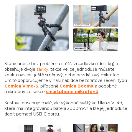
Stativ unese bez problému i těžší zrcadlovku (do 1 kg) a
obsahuje dvoje
sáňky
, takže velice jednoduše můžete
zboku nasadit ještě směrový, nebo bezdrátový mikrofon.
Určitě doporučujeme v naší nabídce bezdrátové řešení typu
Comica Vimo-S
, případně
Comica BoomX
a podobné
mikrofony ze sekce
smartphone mikrofonů
.
Sestava obsahuje malé, ale výkonné světýlko Ulanzi VL49,
které má integrovanou baterii 2000mAh a lze jej jednoduše
dobít pomocí USB-C portu.