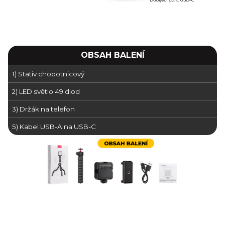
OBSAH BALENÍ
1) Stativ chobotnicový
2) LED světlo 49 diod
3) Držák na telefon
5) Kabel USB-A na USB-C