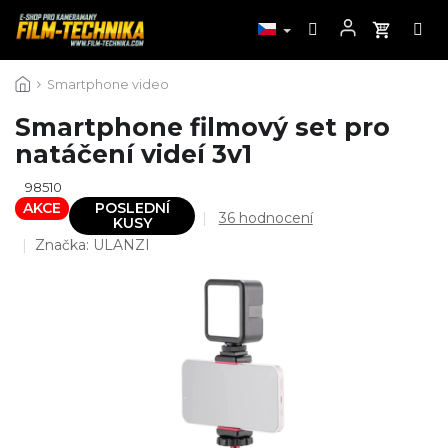
Přejít
Smartphone video
na
obsah
Smartphone filmový set pro
natáčení videí 3v1
98510
AKCE
POSLEDNÍ
Průměrné
36 hodnocení
KUSY
hodnocení
Značka:
ULANZI
produktu
je
4,4
z
5
hvězdiček.