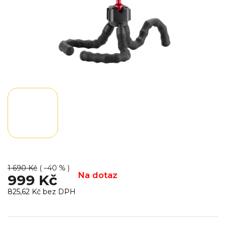
1 690 Kč
( –40 % )
Na dotaz
999 Kč
825,62 Kč bez DPH
Měrná
cena: