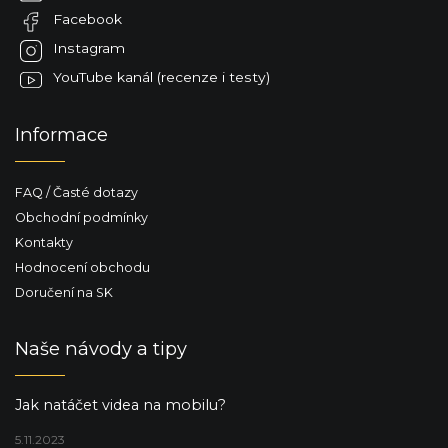
t
Facebook
í
Instagram
YouTube kanál (recenze i testy)
Informace
FAQ / Časté dotazy
Obchodní podmínky
Kontakty
Hodnocení obchodu
Doručení na SK
Naše návody a tipy
Jak natáčet videa na mobilu?
5.11.2023