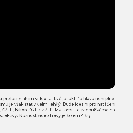
 profesionálním video stativů je fakt, že hlava není plně
mu je však stativ velmi lehký. Bude ideální pro natáčení
7 III, Nikon Z6 II / Z7 II). My sami stativ používáme na
bjektivy. Nosnost video hlavy je kolem 4 kg.