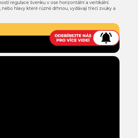
ostí regulace švenku v ose horizontální a vertikální.
, nebo hlavy které různě drhnou, vydávají třecí zvuky a