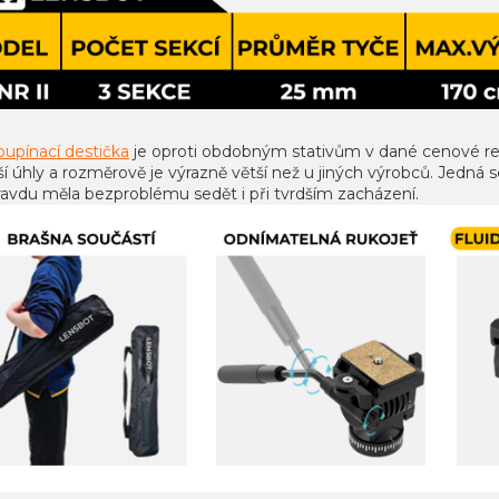
oupínací destička
je oproti obdobným stativům v dané cenové rela
ší úhly a rozměrově je výrazně větší než u jiných výrobců. Jedná
ravdu měla bezproblému sedět i při tvrdším zacházení.