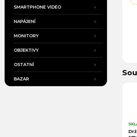
SMARTPHONE VIDEO
NAPÁJENÍ
MONITORY
OBJEKTIVY
OSTATNÍ
Sou
BAZAR
706
Kód:
32970
Kód:
14030
SKLADEM V PRAZE
SKLADEM V PRAZE
SK
Držák pro
Držák pro
K