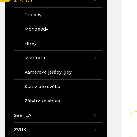
STATIVY
a
n
Tripody
e
l
Monopody
Hlavy
Manfrotto
Kamerové jeřáby, jiby
Stativ pro světla
Záběry ze shora
SVĚTLA
ZVUK