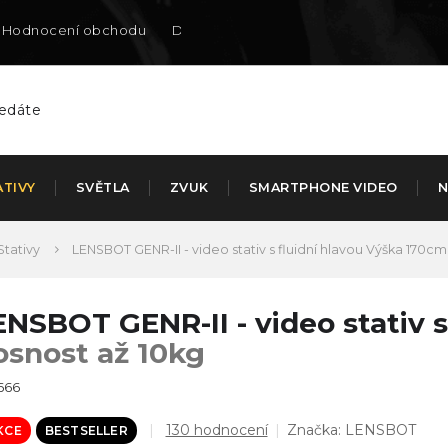
Hodnocení obchodu
Doručení na SK
ATIVY
SVĚTLA
ZVUK
SMARTPHONE VIDEO
N
Stativy
LENSBOT GENR-II - video stativ s fluidní hlavou
Výška 170cm,
ENSBOT GENR-II - video stativ s
osnost až 10kg
666
Průměrné
130 hodnocení
Značka:
LENSBOT
KCE
BESTSELLER