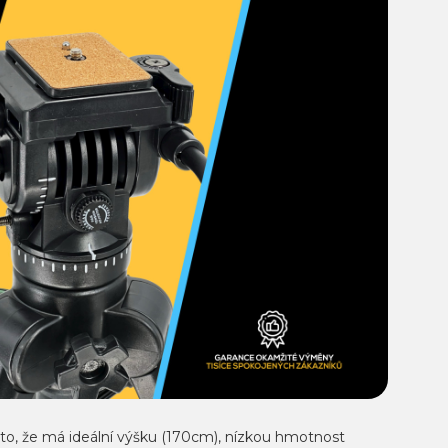
to, že má ideální výšku (170cm), nízkou hmotnost