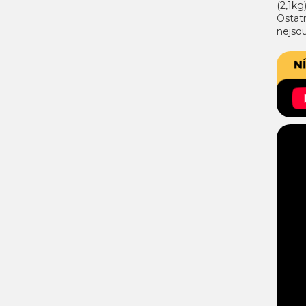
(2,1kg
Ostatn
nejsou