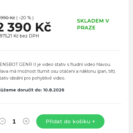
 990 Kč
( –20 % )
SKLADEM V
2 390 Kč
PRAZE
 975,21 Kč bez DPH
ěrná
ena:
ENSBOT GENR II je video stativ s fluidní video hlavou.
lava má možnost tlumit osu otáčení a náklonu (pan, tilt).
tativ ideální pro pohyblivé video.
ůžeme doručit do:
10.8.2026
Přidat do košíku