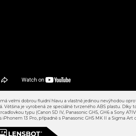
 má velmi dobrou fluidní hlavu a vlastně jedinou nevýhodou oproti
. Většina je vyrobená ze speciálně tvrzeného ABS plastu. Díky to
rcadlovkou typu (Canon 5D IV, Panasonic GH5, GH6 a Sony A7IV, A
s iPhonem 13 Pro, případně s Panasonic GH5 MK II a Sigma Art o