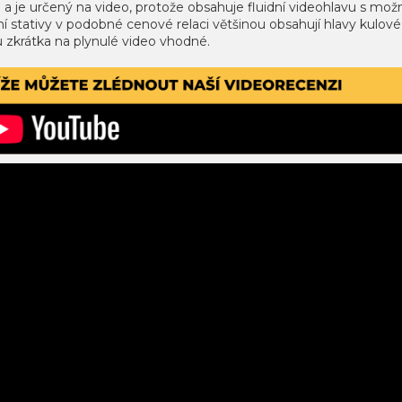
) a je určený na video, protože obsahuje fluidní videohlavu s možn
í stativy v podobné cenové relaci většinou obsahují hlavy kulové
 zkrátka na plynulé video vhodné.