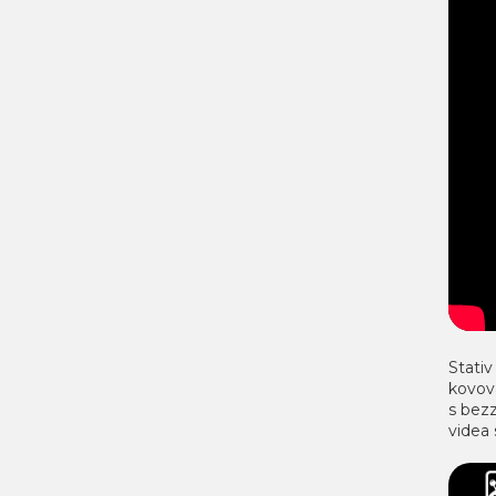
Stativ
kovová
s bezz
videa 