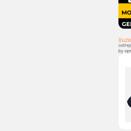
Rychl
ostřej
by op