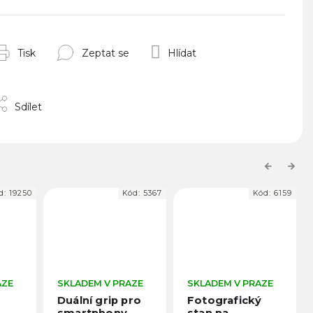
Tisk
Zeptat se
Hlídat
Sdílet
Previous
Next
Kód:
5367
Kód:
6159
Kód:
97313
Momentálně
RAZE
SKLADEM V PRAZE
nedostupné
 pro
Fotografický
Fotografický