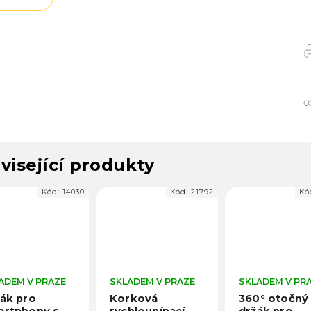
visející produkty
Kód:
21792
Kód:
19250
LADEM V PRAZE
SKLADEM V PRAZE
SKLADEM V P
orková
360° otočný
Duální grip