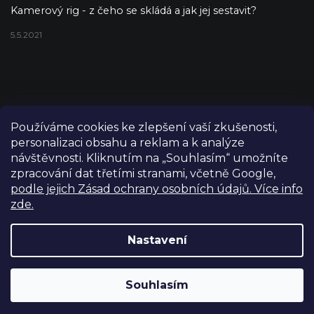
Kamerový rig - z čeho se skládá a jak jej sestavit?
5.5.2021
Používáme cookies ke zlepšení vaší zkušenosti,
personalizaci obsahu a reklam a k analýze
návštěvnosti. Kliknutím na „Souhlasím“ umožníte
zpracování dat třetími stranami, včetně Google,
podle jejich Zásad ochrany osobních údajů. Více info
zde.
Copyright 2026
FILM-TECHNIKA
. Všechna práva vyhrazena.
Upravit nastavení cookies
Nastavení
Grafický návrh vytvořil a nakódoval
Shoptetak.cz
Výdejní sklad Praha: PO–PÁ 8:00–16:00. Při objednání a
Souhlasím
Vytvořil Shoptet
úhradě lze zboží vyzvednout ještě tentýž den.