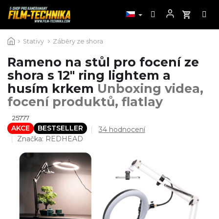
Přejít
Stativy
Záběry ze shora
na
obsah
Rameno na stůl pro focení ze
shora s 12" ring lightem a
husím krkem
Unboxing videa,
focení produktů, flatlay
25777
AKCE
BESTSELLER
Průměrné
34 hodnocení
hodnocení
Značka:
REDHEAD
produktu
je
4,2
z
5
hvězdiček.