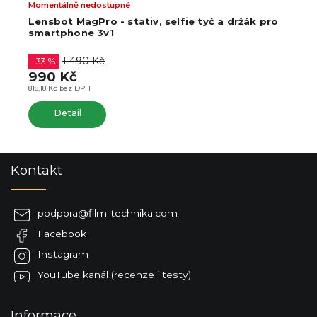
SKLADEM V PRAZE
ie tyč a držák pro
LENSBOT SE-190 stativ pro fotoa
i smartphone 190cm
+ Držák pro
zdarma
1 790 Kč
–22 %
1 390 Kč
1 148,76 Kč bez DPH
Do košíku
Z
Kontakt
á
p
a
podpora
@
film-technika.com
t
Facebook
í
Instagram
YouTube kanál (recenze i testy)
Informace