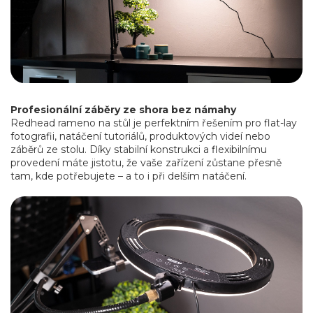
Profesionální záběry ze shora bez námahy
Redhead rameno na stůl je perfektním řešením pro flat-lay
fotografii, natáčení tutoriálů, produktových videí nebo
záběrů ze stolu. Díky stabilní konstrukci a flexibilnímu
provedení máte jistotu, že vaše zařízení zůstane přesně
tam, kde potřebujete – a to i při delším natáčení.