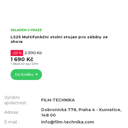
SKLADEM V PRAZE
tolní stojan pro záběry ze
Flexibilní rameno pro 
Nosnost až 1kg, 1/4", 3/8
1 329 Kč
1 098,35 Kč bez DPH
Do košíku
Výrobní
FILM-TECHNIKA
společnost
:
Dobronická 778, Praha 4 - Kunratice,
Adresa
:
148 00
E-mail
:
info@film-technika.com