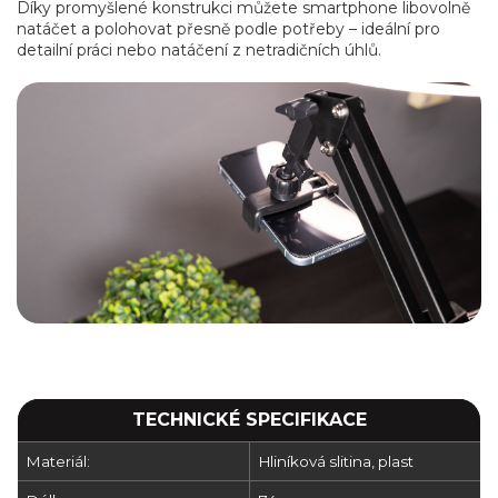
Díky promyšlené konstrukci můžete smartphone libovolně
natáčet a polohovat přesně podle potřeby – ideální pro
detailní práci nebo natáčení z netradičních úhlů.
TECHNICKÉ SPECIFIKACE
Materiál:
Hliníková slitina, plast