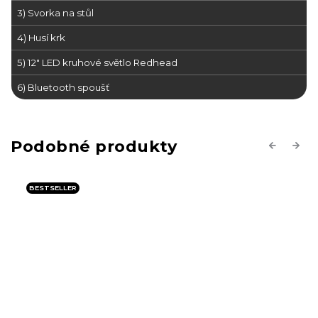
3) Svorka na stůl
4) Husí krk
5) 12" LED kruhové světlo Redhead
6) Bluetooth spoušť
Previous
Next
AKCE
BESTSELLER
POSLEDNÍ KUSY