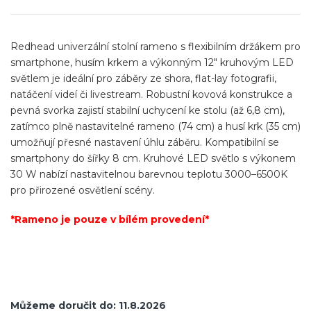
cena:
Redhead univerzální stolní rameno s flexibilním držákem pro
smartphone, husím krkem a výkonným 12" kruhovým LED
světlem je ideální pro záběry ze shora, flat-lay fotografii,
natáčení videí či livestream. Robustní kovová konstrukce a
pevná svorka zajistí stabilní uchycení ke stolu (až 6,8 cm),
zatímco plně nastavitelné rameno (74 cm) a husí krk (35 cm)
umožňují přesné nastavení úhlu záběru. Kompatibilní se
smartphony do šířky 8 cm. Kruhové LED světlo s výkonem
30 W nabízí nastavitelnou barevnou teplotu 3000–6500K
pro přirozené osvětlení scény.
*Rameno je pouze v bílém provedení*
Můžeme doručit do:
11.8.2026