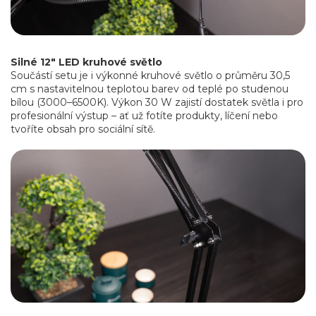
Silné 12" LED kruhové světlo
Součástí setu je i výkonné kruhové světlo o průměru 30,5
cm s nastavitelnou teplotou barev od teplé po studenou
bílou (3000–6500K). Výkon 30 W zajistí dostatek světla i pro
profesionální výstup – ať už fotíte produkty, líčení nebo
tvoříte obsah pro sociální sítě.