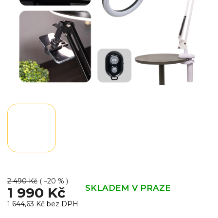
2 490 Kč
( –20 % )
SKLADEM V PRAZE
1 990 Kč
1 644,63 Kč bez DPH
Měrná