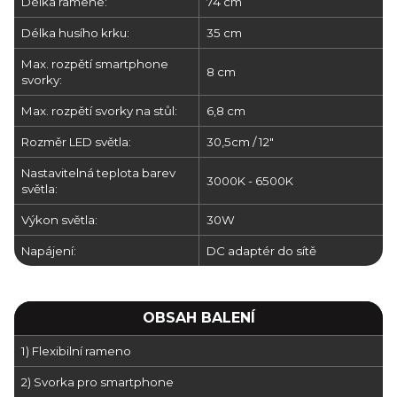
Délka ramene:
74 cm
Délka husího krku:
35 cm
Max. rozpětí smartphone
8 cm
svorky:
Max. rozpětí svorky na stůl:
6,8 cm
Rozměr LED světla:
30,5cm / 12"
Nastavitelná teplota barev
3000K - 6500K
světla:
Výkon světla:
30W
Napájení:
DC adaptér do sítě
OBSAH BALENÍ
1) Flexibilní rameno
2) Svorka pro smartphone