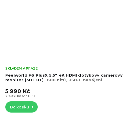
Prů
SKLADEM V PRAZE
hod
Feelworld F6 PlusX 5,5" 4K HDMI dotykový kamerový
pro
monitor (3D LUT)
1600 nitů, USB-C napájení
je
5 990 Kč
4,5
z
4 950,41 Kč bez DPH
5
Do košíku
hvě