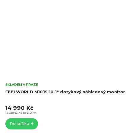
Prů
SKLADEM V PRAZE
hod
FEELWORLD M101S 10.1" dotykový náhledový monitor
pro
je
14 990 Kč
5,0
z
12 388,43 Kč bez DPH
5
Do košíku
hvě