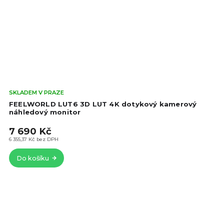
Prů
SKLADEM V PRAZE
hod
FEELWORLD LUT6 3D LUT 4K dotykový kamerový
pro
náhledový monitor
je
7 690 Kč
4,7
z
6 355,37 Kč bez DPH
5
Do košíku
hvě