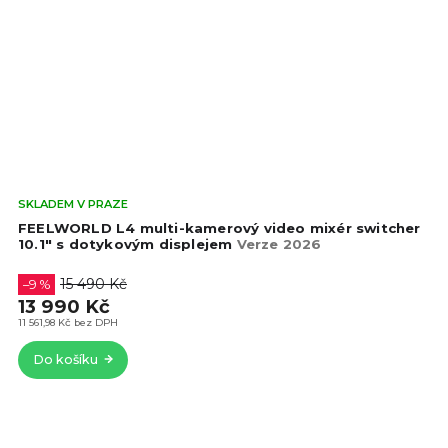
Prů
SKLADEM V PRAZE
hod
FEELWORLD L4 multi-kamerový video mixér switcher
pro
10.1" s dotykovým displejem
Verze 2026
je
4,4
15 490 Kč
–9 %
z
13 990 Kč
5
11 561,98 Kč bez DPH
hvě
Do košíku