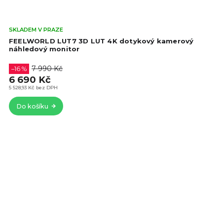
Prů
SKLADEM V PRAZE
hod
FEELWORLD LUT7 3D LUT 4K dotykový kamerový
pro
náhledový monitor
je
4,7
7 990 Kč
–16 %
z
6 690 Kč
5
5 528,93 Kč bez DPH
hvě
Do košíku