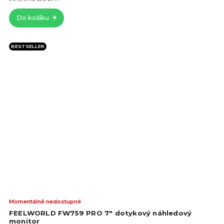
z
5
Do košíku
hvě
BESTSELLER
Prů
Momentálně nedostupné
hod
FEELWORLD FW759 PRO 7" dotykový náhledový
pro
monitor