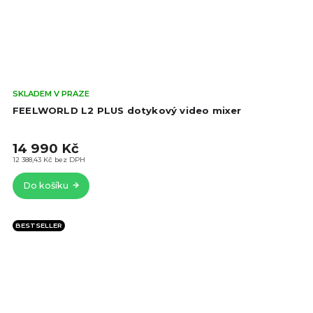
Prů
SKLADEM V PRAZE
hod
FEELWORLD L2 PLUS dotykový video mixer
pro
je
14 990 Kč
4,6
z
12 388,43 Kč bez DPH
5
Do košíku
hvě
BESTSELLER