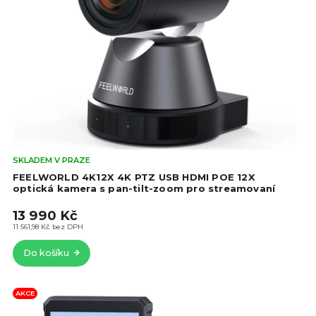
Prů
SKLADEM V PRAZE
hod
FEELWORLD 4K12X 4K PTZ USB HDMI POE 12X
pro
optická kamera s pan-tilt-zoom pro streamovaní
je
13 990 Kč
5,0
z
11 561,98 Kč bez DPH
5
Do košíku
hvě
AKCE