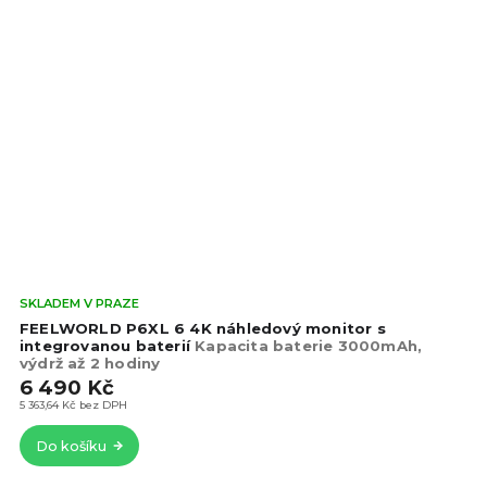
Prů
SKLADEM V PRAZE
hod
FEELWORLD P6XL 6 4K náhledový monitor s
pro
integrovanou baterií
Kapacita baterie 3000mAh,
výdrž až 2 hodiny
je
6 490 Kč
4,8
z
5 363,64 Kč bez DPH
5
Do košíku
hvě