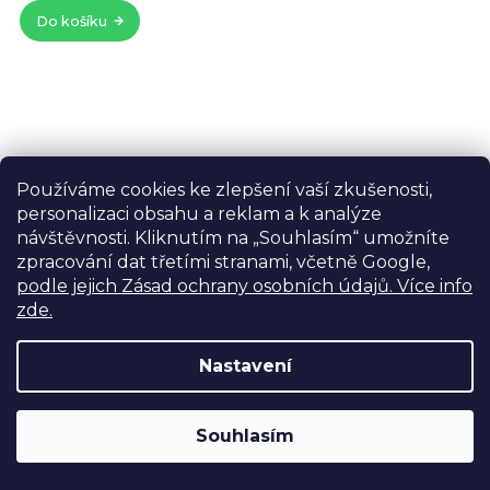
5
Do košíku
hvě
Používáme cookies ke zlepšení vaší zkušenosti,
personalizaci obsahu a reklam a k analýze
návštěvnosti. Kliknutím na „Souhlasím“ umožníte
zpracování dat třetími stranami, včetně Google,
podle jejich Zásad ochrany osobních údajů. Více info
zde.
Nastavení
Prů
SKLADEM V PRAZE
Výdejní sklad Praha: PO–PÁ 8:00–16:00. Při objednání a
Souhlasím
hod
FEELWORLD LUT7 PRO 2200nit 3D LUT, HDMI 4K
úhradě lze zboží vyzvednout ještě tentýž den.
pro
kamerový náhledový monitor
Nová verze PRO bez
SDI portu
je