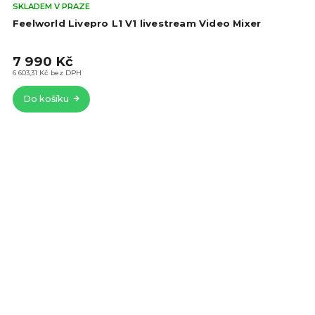
Prů
SKLADEM V PRAZE
hod
Feelworld Livepro L1 V1 livestream Video Mixer
pro
je
7 990 Kč
4,9
z
6 603,31 Kč bez DPH
5
Do košíku
hvě