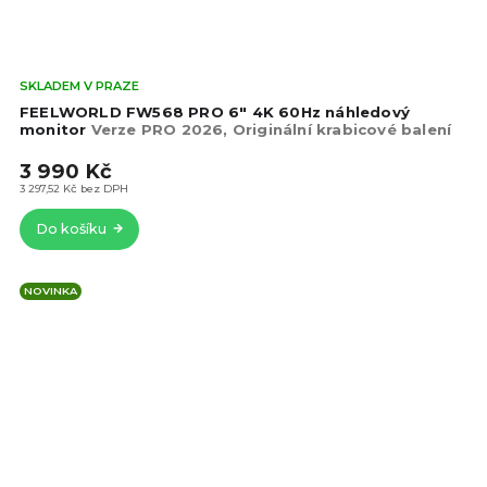
Prů
SKLADEM V PRAZE
hod
FEELWORLD FW568 PRO 6" 4K 60Hz náhledový
pro
monitor
Verze PRO 2026, Originální krabicové balení
je
3 990 Kč
4,8
z
3 297,52 Kč bez DPH
5
Do košíku
hvě
NOVINKA