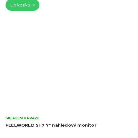
5
Do košíku
hvě
Prů
SKLADEM V PRAZE
hod
FEELWORLD SH7 7" náhledový monitor
pro
je