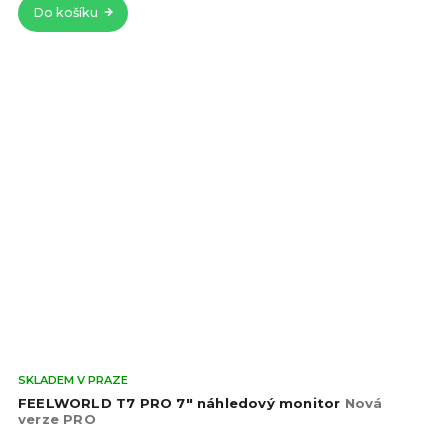
Do košíku
hvě
Prů
SKLADEM V PRAZE
hod
FEELWORLD T7 PRO 7" náhledový monitor
Nová
pro
verze PRO
je