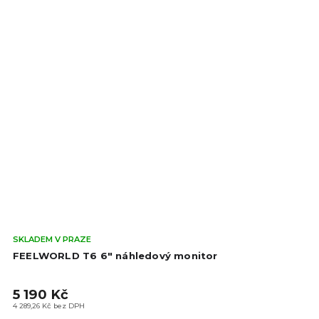
Prů
SKLADEM V PRAZE
hod
FEELWORLD T6 6" náhledový monitor
pro
je
5 190 Kč
5,0
z
4 289,26 Kč bez DPH