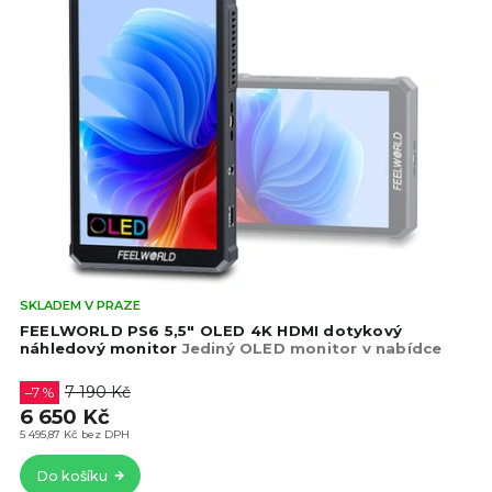
Prů
SKLADEM V PRAZE
hod
FEELWORLD PS6 5,5" OLED 4K HDMI dotykový
pro
náhledový monitor
Jediný OLED monitor v nabídce
je
5,0
7 190 Kč
–7 %
z
6 650 Kč
5
5 495,87 Kč bez DPH
hvě
Do košíku