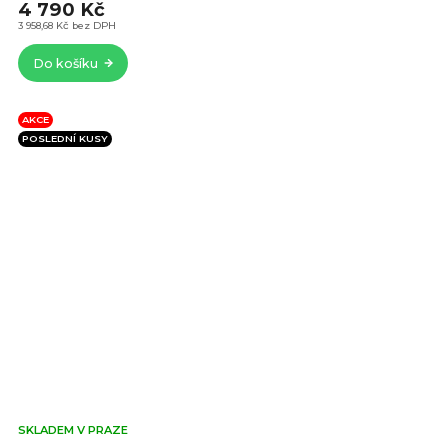
4 790 Kč
5,0
z
3 958,68 Kč bez DPH
5
Do košíku
hvě
AKCE
POSLEDNÍ KUSY
Prů
SKLADEM V PRAZE