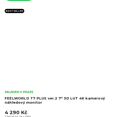
BESTSELLER
Prů
SKLADEM V PRAZE
hod
FEELWORLD T7 PLUS ver.2 7" 3D LUT 4K kamerový
pro
náhledový monitor
je
4 290 Kč
4,8
3 545,45 Kč bez DPH