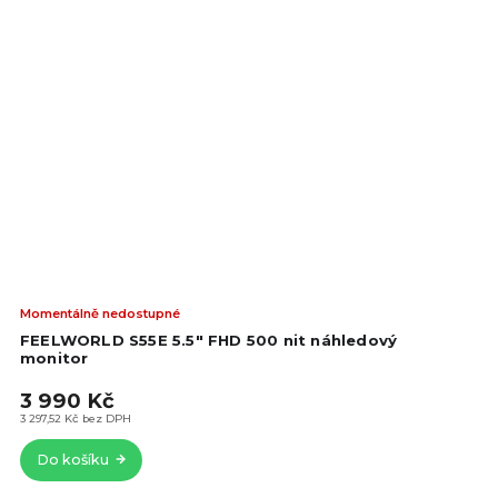
Prů
Momentálně nedostupné
hod
FEELWORLD S55E 5.5" FHD 500 nit náhledový
pro
monitor
je
3 990 Kč
5,0
z
3 297,52 Kč bez DPH
5
Do košíku
hvě