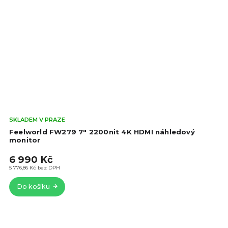
Prů
SKLADEM V PRAZE
hod
Feelworld FW279 7" 2200nit 4K HDMI náhledový
pro
monitor
je
6 990 Kč
4,8
z
5 776,86 Kč bez DPH
5
Do košíku
hvě