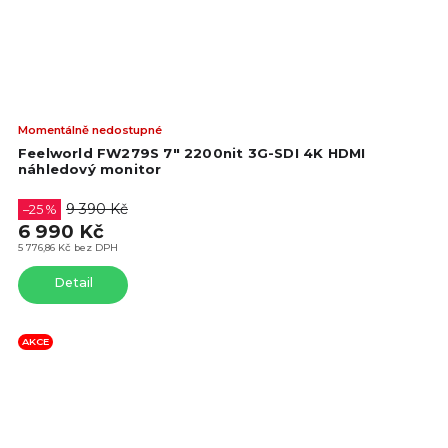
Prů
Momentálně nedostupné
hod
Feelworld FW279S 7" 2200nit 3G-SDI 4K HDMI
pro
náhledový monitor
je
4,8
9 390 Kč
–25 %
z
6 990 Kč
5
5 776,86 Kč bez DPH
hvě
Detail
AKCE