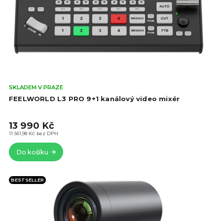
o
d
d
u
u
k
k
t
t
ů
ů
Prů
SKLADEM V PRAZE
hod
FEELWORLD L3 PRO 9+1 kanálový video mixér
pro
je
13 990 Kč
5,0
z
11 561,98 Kč bez DPH
5
Do košíku
hvě
BESTSELLER