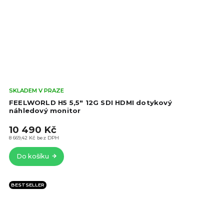
Prů
SKLADEM V PRAZE
hod
FEELWORLD H5 5,5" 12G SDI HDMI dotykový
pro
náhledový monitor
je
10 490 Kč
5,0
z
8 669,42 Kč bez DPH
5
Do košíku
hvě
BESTSELLER