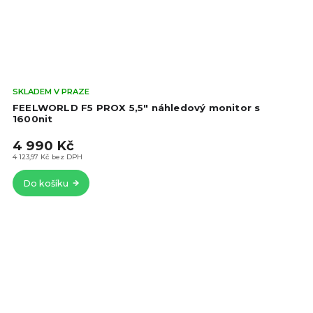
Prů
SKLADEM V PRAZE
hod
FEELWORLD F5 PROX 5,5" náhledový monitor s
pro
1600nit
je
4 990 Kč
4,6
z
4 123,97 Kč bez DPH
5
Do košíku
hvě