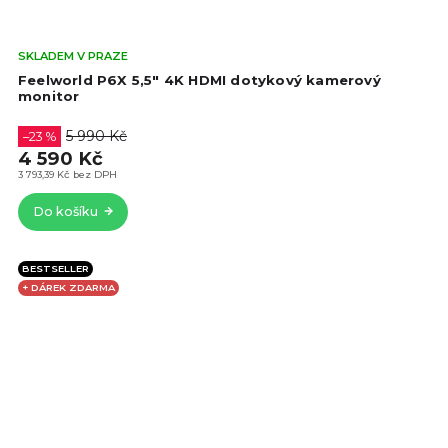
Prů
SKLADEM V PRAZE
hod
Feelworld P6X 5,5" 4K HDMI dotykový kamerový
pro
monitor
je
4,3
5 990 Kč
–23 %
z
4 590 Kč
5
3 793,39 Kč bez DPH
hvě
Do košíku
BESTSELLER
+ DÁREK ZDARMA