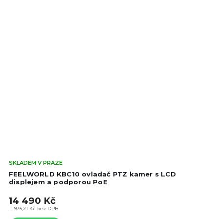
Prů
SKLADEM V PRAZE
hod
FEELWORLD KBC10 ovladač PTZ kamer s LCD
pro
displejem a podporou PoE
je
14 490 Kč
5,0
z
11 975,21 Kč bez DPH