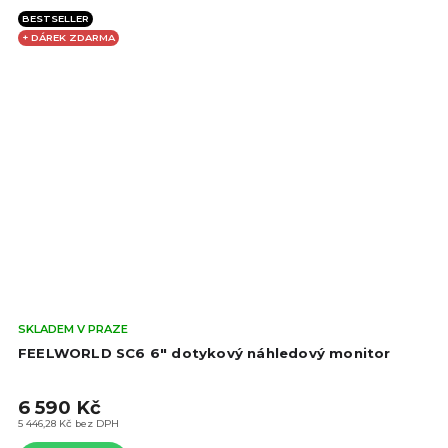
BESTSELLER
+ DÁREK ZDARMA
Prů
SKLADEM V PRAZE
hod
FEELWORLD SC6 6" dotykový náhledový monitor
pro
je
6 590 Kč
4,4
z
5 446,28 Kč bez DPH
5