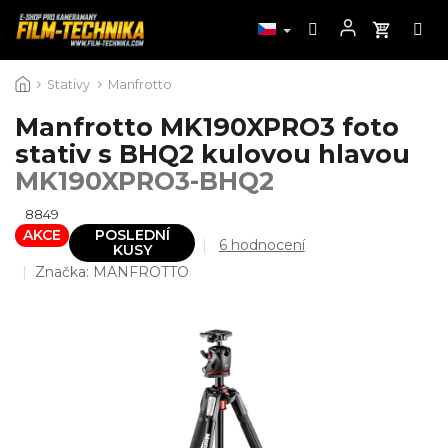
Přejít
Stativy
Manfrotto
na
obsah
Manfrotto MK190XPRO3 foto
stativ s BHQ2 kulovou hlavou
MK190XPRO3-BHQ2
8849
AKCE
POSLEDNÍ
Průměrné
6 hodnocení
KUSY
hodnocení
Značka:
MANFROTTO
produktu
je
4,5
z
5
hvězdiček.