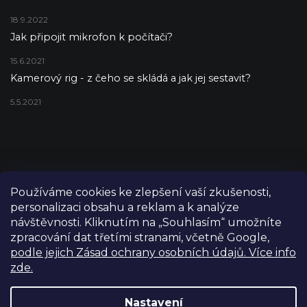
18.9.2022
Jak připojit mikrofon k počítači?
15.6.2021
Kamerový rig - z čeho se skládá a jak jej sestavit?
5.5.2021
Používáme cookies ke zlepšení vaší zkušenosti,
personalizaci obsahu a reklam a k analýze
návštěvnosti. Kliknutím na „Souhlasím“ umožníte
zpracování dat třetími stranami, včetně Google,
podle jejich Zásad ochrany osobních údajů. Více info
zde.
Copyright 2026
FILM-TECHNIKA
. Všechna práva vyhrazena.
Upravit nastavení cookies
Nastavení