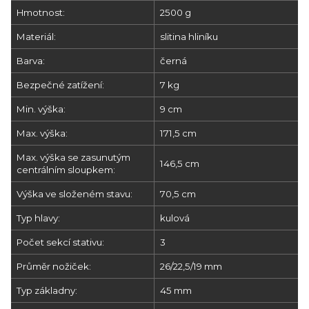
Hmotnost:
2500 g
Materiál:
slitina hliníku
Barva:
černá
Bezpečné zatížení:
7 kg
Min. výška:
9 cm
Max. výška:
171,5 cm
Max. výška se zasunutým
146,5 cm
centrálním sloupkem:
Výška ve složeném stavu:
70,5 cm
Typ hlavy:
kulová
Počet sekcí stativu:
3
Průměr nožiček:
26/22,5/19 mm
Typ základny:
45 mm