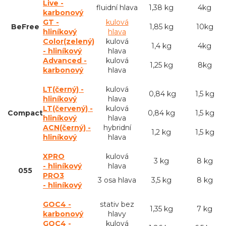
Live -
fluidní hlava
1,38 kg
4kg
karbonový
GT -
kulová
BeFree
1,85 kg
10kg
hliníkový
hlava
Color(zelený)
kulová
1,4 kg
4kg
- hliníkový
hlava
Advanced -
kulová
1,25 kg
8kg
karbonový
hlava
LT(černý) -
kulová
0,84 kg
1,5 kg
hliníkový
hlava
LT(červený) -
kulová
Compact
0,84 kg
1,5 kg
hliníkový
hlava
ACN(černý) -
hybridní
1,2 kg
1,5 kg
hliníkový
hlava
XPRO
kulová
3 kg
8 kg
- hliníkový
hlava
055
PRO3
3 osa hlava
3,5 kg
8 kg
- hliníkový
GOC4 -
stativ bez
1,35 kg
7 kg
karbonový
hlavy
GOC4 -
kulová