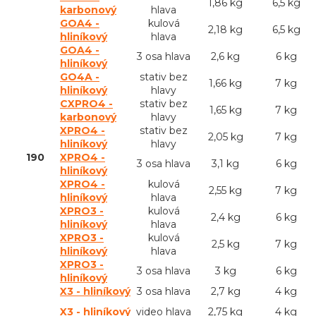
1,86 kg
6,5 kg
karbonový
hlava
GOA4 -
kulová
2,18 kg
6,5 kg
hliníkový
hlava
GOA4 -
3 osa hlava
2,6 kg
6 kg
hliníkový
GO4A -
stativ bez
1,66 kg
7 kg
hliníkový
hlavy
CXPRO4 -
stativ bez
1,65 kg
7 kg
karbonový
hlavy
XPRO4 -
stativ bez
2,05 kg
7 kg
hliníkový
hlavy
190
XPRO4 -
3 osa hlava
3,1 kg
6 kg
hliníkový
XPRO4 -
kulová
2,55 kg
7 kg
hliníkový
hlava
XPRO3 -
kulová
2,4 kg
6 kg
hliníkový
hlava
XPRO3 -
kulová
2,5 kg
7 kg
hliníkový
hlava
XPRO3 -
3 osa hlava
3 kg
6 kg
hliníkový
X3 - hliníkový
3 osa hlava
2,7 kg
4 kg
X3 - hliníkový
video hlava
2,75 kg
4 kg