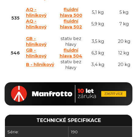
AQ -
fluidní
5,1 kg
5 kg
hliníkový
hlava 500
535
AQ -
fluidní
5,9 kg
7 kg
hliníkový
hlava 502
GB -
stativ bez
3,5 kg
20 kg
hliníkový
hlavy
GB -
fluidní
546
6,3 kg
12 kg
hliníkový
hlava 504
stativ bez
B - hliníkový
3,4 kg
20 kg
hlavy
TECHNICKÉ SPECIFIKACE
Série:
190