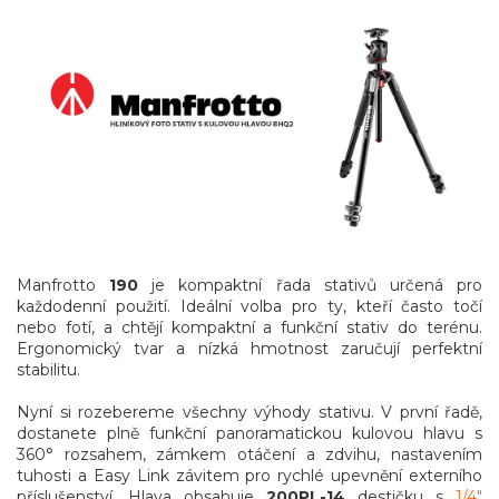
Manfrotto
190
je kompaktní řada stativů určená pro
každodenní použití. Ideální volba pro ty, kteří často točí
nebo fotí, a chtějí kompaktní a funkční stativ do terénu.
Ergonomický tvar a nízká hmotnost zaručují perfektní
stabilitu.
Nyní si rozebereme všechny výhody stativu. V první řadě,
dostanete plně funkční panoramatickou kulovou hlavu s
360° rozsahem, zámkem otáčení a zdvihu, nastavením
tuhosti a Easy Link závitem pro rychlé upevnění externího
příslušenství. Hlava obsahuje
200PL-14
destičku s
1/4"