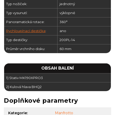
Typ nožiček:
jednotný
Typ vysunutí:
výklopné
Panoramatická rotace:
360°
Rychloupínací destička
:
ano
Typ destičky:
200PL-14
Průměr vrchního disku:
60 mm
OBSAH BALENÍ
1) Stativ MK190XPRO3
2) Kulová hlava BHQ2
Doplňkové parametry
Kategorie
:
Manfrotto