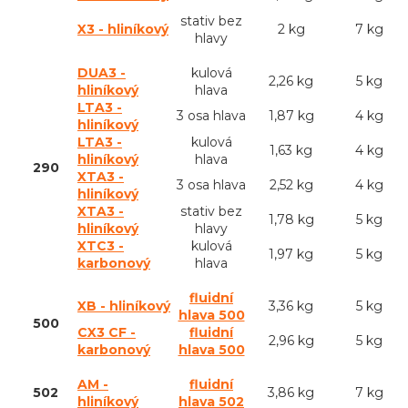
stativ bez
X3 - hliníkový
2 kg
7 kg
hlavy
DUA3 -
kulová
2,26 kg
5 kg
hliníkový
hlava
LTA3 -
3 osa hlava
1,87 kg
4 kg
hliníkový
LTA3 -
kulová
1,63 kg
4 kg
hliníkový
hlava
290
XTA3 -
3 osa hlava
2,52 kg
4 kg
hliníkový
XTA3 -
stativ bez
1,78 kg
5 kg
hliníkový
hlavy
XTC3 -
kulová
1,97 kg
5 kg
karbonový
hlava
fluidní
XB - hliníkový
3,36 kg
5 kg
hlava 500
500
CX3 CF -
fluidní
2,96 kg
5 kg
karbonový
hlava 500
AM -
fluidní
502
3,86 kg
7 kg
hliníkový
hlava 502