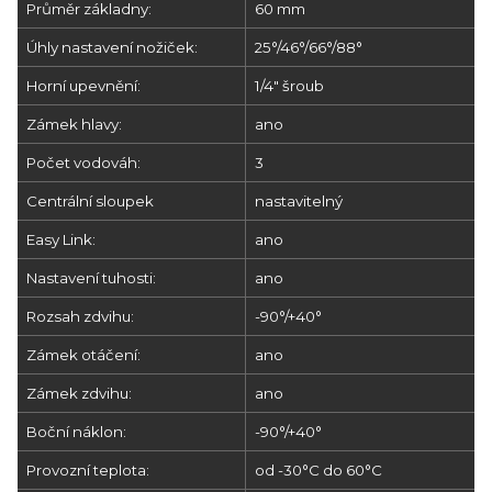
Průměr základny:
60 mm
Úhly nastavení nožiček:
25°/46°/66°/88°
Horní upevnění:
1/4" šroub
Zámek hlavy:
ano
Počet vodováh:
3
Centrální sloupek
nastavitelný
Easy Link:
ano
Nastavení tuhosti:
ano
Rozsah zdvihu:
-90°/+40°
Zámek otáčení:
ano
Zámek zdvihu:
ano
Boční náklon:
-90°/+40°
Provozní teplota:
od -30°C do 60°C