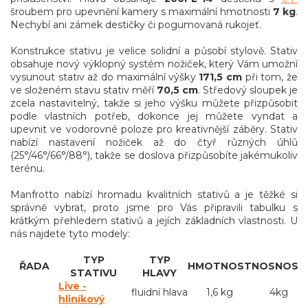
šroubem pro upevnění kamery s maximální hmotnosti
7 kg
.
Nechybí ani zámek destičky či pogumovaná rukojeť.
Konstrukce stativu je velice solidní a působí stylově. Stativ
obsahuje nový výklopný systém nožiček, který Vám umožní
vysunout stativ až do maximální výšky
171,5 cm
při tom, že
ve složeném stavu stativ měří
70,5 cm
. Středový sloupek je
zcela nastavitelný, takže si jeho výšku můžete přizpůsobit
podle vlastních potřeb, dokonce jej můžete vyndat a
upevnit ve vodorovné poloze pro kreativnější záběry. Stativ
nabízí nastavení nožiček až do čtyř různých úhlů
(25°/46°/66°/88°), takže se doslova přizpůsobíte jakémukoliv
terénu.
Manfrotto nabízí hromadu kvalitních stativů a je těžké si
správně vybrat, proto jsme pro Vás připravili tabulku s
krátkým přehledem stativů a jejích základních vlastnosti. U
nás najdete tyto modely:
TYP
TYP
ŘADA
HMOTNOST
NOSNOST
STATIVU
HLAVY
Live -
fluidní hlava
1,6 kg
4kg
hliníkový