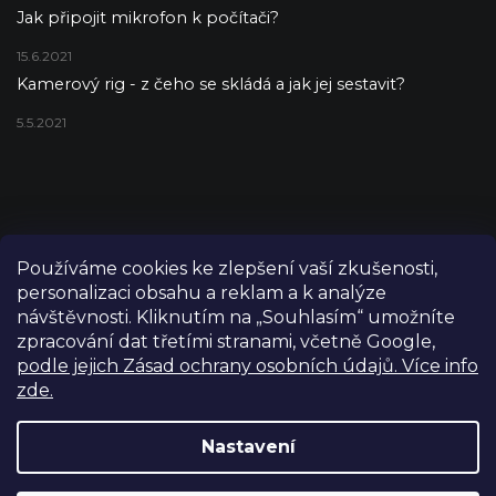
Jak připojit mikrofon k počítači?
15.6.2021
Kamerový rig - z čeho se skládá a jak jej sestavit?
5.5.2021
Používáme cookies ke zlepšení vaší zkušenosti,
personalizaci obsahu a reklam a k analýze
návštěvnosti. Kliknutím na „Souhlasím“ umožníte
zpracování dat třetími stranami, včetně Google,
podle jejich Zásad ochrany osobních údajů. Více info
zde.
Copyright 2026
FILM-TECHNIKA
. Všechna práva vyhrazena.
Upravit nastavení cookies
Nastavení
Grafický návrh vytvořil a nakódoval
Shoptetak.cz