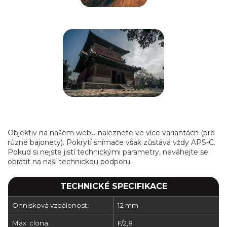
Objektiv na našem webu naleznete ve více variantách (pro
různé bajonety). Pokrytí snímače však zůstává vždy APS-C.
Pokud si nejste jistí technickými parametry, neváhejte se
obrátit na naší technickou podporu.
TECHNICKÉ SPECIFIKACE
Ohnisková vzdálenost:
12 mm
Max. clona:
F/2,8