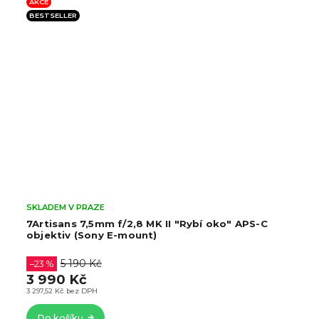
AKCE
BESTSELLER
SKLADEM V PRAZE
7Artisans 7,5mm f/2,8 MK II "Rybí oko" APS-C
objektiv (Sony E-mount)
5 190 Kč
–23 %
3 990 Kč
3 297,52 Kč bez DPH
Do košíku