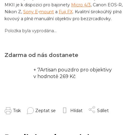
MKII je k dispozici pro bajonety
Micro 4/3
, Canon EOS-R,
Nikon Z,
Sony E
-
mount
a
Fuji FX
. Kvalitní širokoúhlý plně
kovový a plně manuální objektiv pro bezzrcadlovky.
Položka byla vyprodána…
Zdarma od nás dostanete
+ 7Artisan pouzdro pro objektivy
v hodnotě 269 Kč
Tisk
Zeptat se
Hlídat
Sdílet