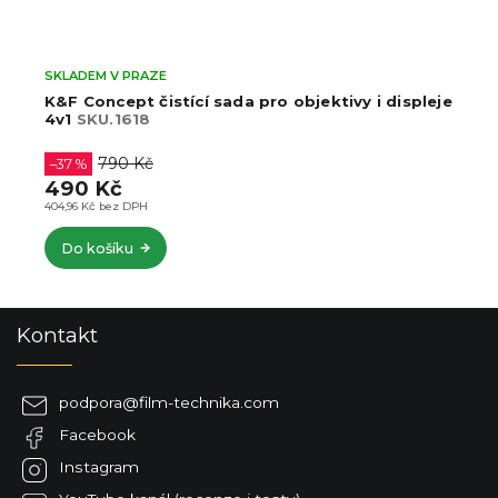
SKLADEM V PRAZE
K&F Concept čistící sada pro objektivy i displeje
4v1
SKU.1618
790 Kč
–37 %
490 Kč
404,96 Kč bez DPH
Do košíku
Z
Kontakt
á
p
a
podpora
@
film-technika.com
t
Facebook
í
Instagram