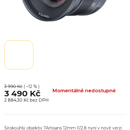
3 990 Kč
( –12 % )
Momentálně nedostupné
3 490 Kč
2 884,30 Kč bez DPH
Měrná
cena:
Širokoúhlý objektiv 7Artisans 12mm F/2.8 nyní v nové verzi