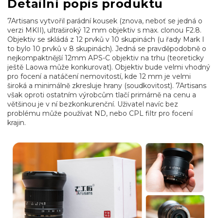
Detailní popis produktu
7Artisans vytvořil parádní kousek (znova, neboť se jedná o
verzi MKII), ultraširoký 12 mm objektiv s max. clonou F2.8.
Objektiv se skládá z 12 prvků v 10 skupinách (u řady Mark I
to bylo 10 prvků v 8 skupinách). Jedná se pravděpodobně o
nejkompaktnější 12mm APS-C objektiv na trhu (teoreticky
ještě Laowa může konkurovat). Objektiv bude velmi vhodný
pro focení a natáčení nemovitostí, kde 12 mm je velmi
široká a minimálně zkresluje hrany (soudkovitost). 7Artisans
však oproti ostatním výrobcům tlačí primárně na cenu a
většinou je v ní bezkonkurenční. Uživatel navíc bez
problému může používat ND, nebo CPL filtr pro focení
krajin.