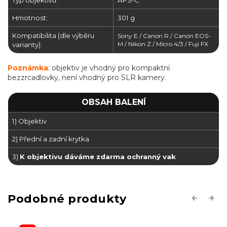
Typ objektivu:
APS-C
Hmotnost:
301 g
Kompatibilita (dle výběru
Sony E / Canon R / Canon EOS-
M / Nikon Z / Micro 4/3 / Fuji FX
varianty):
Poznámka
: objektiv je vhodný pro kompaktní
bezzrcadlovky, není vhodný pro SLR kamery.
OBSAH BALENÍ
1) Objektiv
2) Přední a zadní krytka
3)
K objektivu dáváme zdarma ochranný vak
Previous
Next