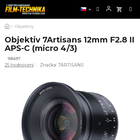
Přejít
Objektivy
na
obsah
Objektiv 7Artisans 12mm F2.8 II
APS-C (micro 4/3)
98497
Průměrné
25 hodnocení
Značka:
7ARTISANS
hodnocení
produktu
je
4,5
z
5
hvězdiček.