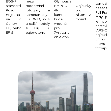
EOS-R
mezi
Olympus a
samozře
standard.
moderními
BMPCC
Objektivy
nasadit i
Pozor,
fotografy a
4K
pro
Full-Fram
nejedná
kameramany.
kamera
Nikon Z
řady, je
se o
Fuji X-T3, X-T4
bude
mount.
je potř
Canon
a další modely
vhodná
nastavit
EF, nebo
s Fuji FX
pro
"APS-C
EF-S.
bajonetem.
7Artisans
objektiv"
objektivy.
přímo
menu
fotoapará