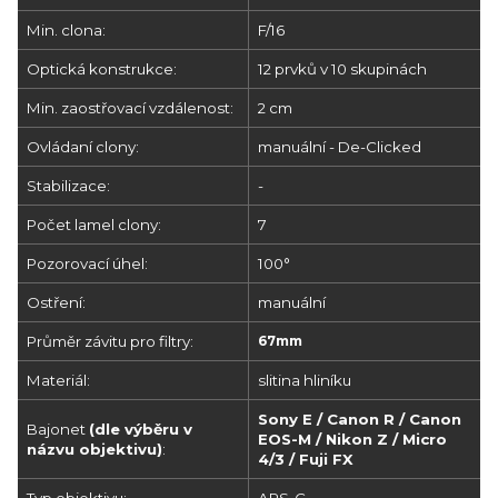
Min. clona:
F/16
Optická konstrukce:
12 prvků v 10 skupinách
Min. zaostřovací vzdálenost:
2 cm
Ovládaní clony:
manuální - De-Clicked
Stabilizace:
-
Počet lamel clony:
7
Pozorovací úhel:
100°
Ostření:
manuální
Průměr závitu pro filtry:
67mm
Materiál:
slitina hliníku
Sony E / Canon R / Canon
Bajonet
(dle výběru v
EOS-M / Nikon Z / Micro
názvu objektivu)
:
4/3 / Fuji FX