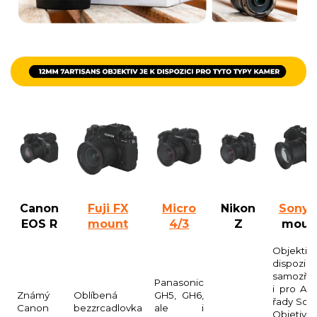
Canon
Fuji FX
Micro
Nikon
Sony 
EOS R
mount
4/3
Z
moun
Objektiv 
dispozici
samozře
Panasonic
i pro AP
Známý
Oblíbená
GH5, GH6,
řady Sony
Canon
bezzrcadlovka
ale i
Objetiv 