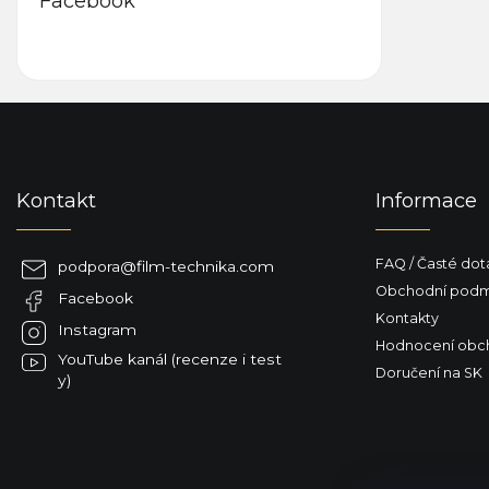
Facebook
Z
á
p
a
Kontakt
Informace
t
í
FAQ / Časté dot
podpora
@
film-technika.com
Obchodní podm
Facebook
Kontakty
Instagram
Hodnocení obc
YouTube kanál (recenze i test
Doručení na SK
y)