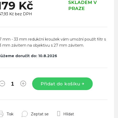
179 Kč
SKLADEM V
PRAZE
47,93 Kč bez DPH
ěrná
ena:
7 mm - 33 mm redukční kroužek vám umožní použít filtr s
3 mm závitem na objektivu s 27 mm závitem.
ůžeme doručit do:
10.8.2026
Přidat do košíku
Tisk
Zeptat se
Hlídat