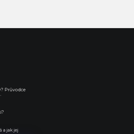
ny? Průvodce
.
i?
a jak jej