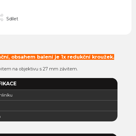
Sdílet
ční, obsahem balení je 1x redukční kroužek.
vitem na objektivu s 27 mm závitem.
FIKACE
 hliníku
m
m