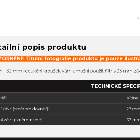
ailní popis produktu
ORNĚNÍ! Titulní fotografie produktu je pouze ilustra
 - 33 mm redukční kroužek vám umožní použít filtr s 33 mm zá
TECHNICKÉ SPECI
iál:
slitina
í závit (směrem dovnitř):
27 m
ní závit (směrem ven):
33 m