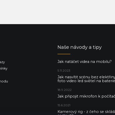
Naše návody a tipy
Jak natáčet videa na mobilu?
azy
ínky
5.11.2023
Jak nasvítit scénu bez elektři
foto video led světel na baterie
hodu
18.9.2022
Jak připojit mikrofon k počítač
15.6.2021
Kamerový rig - z čeho se skládá 