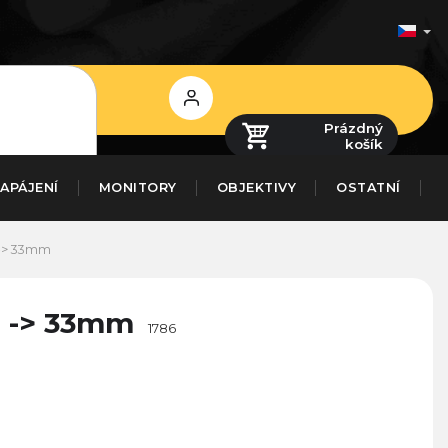
Přihlášení
Prázdný
košík
APÁJENÍ
MONITORY
OBJEKTIVY
OSTATNÍ
 -> 33mm
m -> 33mm
1786