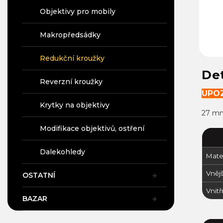
Objektivy pro mobily
Makropředsádky
Redukční kroužky
Det
Reverzní kroužky
UPOZ
Krytky na objektivy
27 mm
Modifikace objektivů, ostření
Dalekohledy
Mater
Vnějš
OSTATNÍ
Vnitř
BAZAR