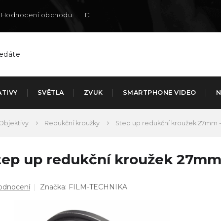
Hodnocení obchodu
Doručení na SK
ATIVY
SVĚTLA
ZVUK
SMARTPHONE VIDEO
N
Objektivy
Redukční kroužky
Step up redukční kroužek 27mm
tep up redukční kroužek 27m
ůměrné
odnocení
Značka:
FILM-TECHNIKA
dnocení
duktu