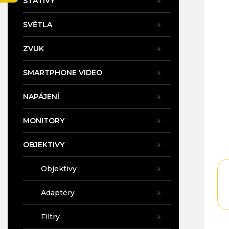
STATIVY
5,0
a
z
n
5
SVĚTLA
e
hvě
l
ZVUK
SMARTPHONE VIDEO
NAPÁJENÍ
MONITORY
OBJEKTIVY
Objektivy
Adaptéry
Filtry