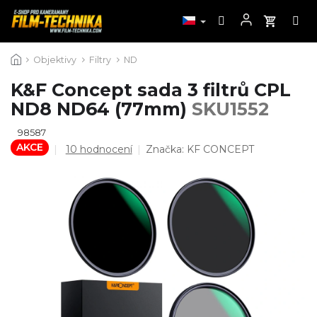
Přejít
Objektivy
Filtry
ND
na
obsah
K&F Concept sada 3 filtrů CPL
ND8 ND64 (77mm)
SKU1552
98587
AKCE
Průměrné
10 hodnocení
Značka:
KF CONCEPT
hodnocení
produktu
je
4,5
z
5
hvězdiček.