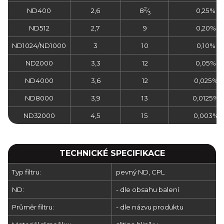
2
ND400
2,6
8
⁄
0,25%
3
ND512
2,7
9
0,20%
ND1024/ND1000
3
10
0,10%
ND2000
3,3
12
0,05%
ND4000
3,6
12
0,025%
ND8000
3,9
13
0,0125%
ND32000
4,5
15
0,003%
TECHNICKÉ SPECIFIKACE
Typ filtru:
pevný ND, CPL
ND:
- dle obsahu balení
Průměr filtru:
- dle názvu produktu