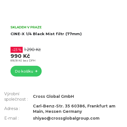
Momentálně nedostupné
CINE-X MC UV filtr (77mm)
699 Kč
–28 %
499 Kč
412,40 Kč bez DPH
Detail
Výrobní
Cross Global GmbH
společnost
:
Carl-Benz-Str. 35 60386, Frankfurt am
Adresa
:
Main, Hessen Germany
E-mail
:
shiyao@crossglobalgroup.com