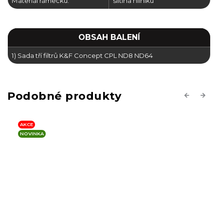
Materiál rámečku:
slitina hliníku
OBSAH BALENÍ
1) Sada tří filtrů K&F Concept CPL ND8 ND64
Previous
Next
AKCE
NOVINKA