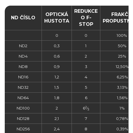
REDUKCE
OPTICKÁ
FRAKČN
ND ČÍSLO
O F-
HUSTOTA
PROPUSTN
STOP
0
0
100%
ND2
0,3
1
50%
ND4
0,6
2
25%
ND8
0,9
3
12,50%
ND16
1,2
4
6,25%
ND32
1,5
5
3,13%
ND64
1,8
6
1,56%
2
ND100
2
6
⁄
1%
3
ND128
2,1
7
0,78%
ND256
2,4
8
0,39%