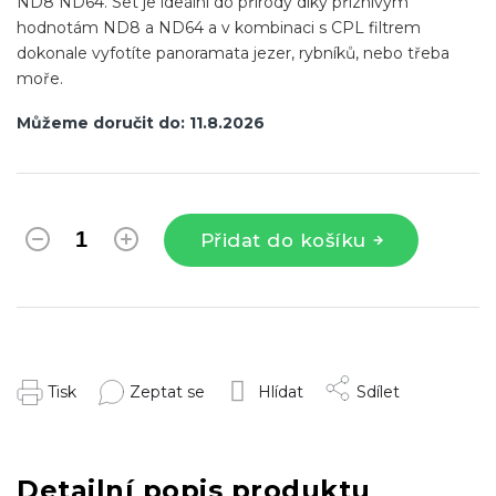
ND8 ND64. Set je ideální do přírody díky přiznivým
hodnotám ND8 a ND64 a v kombinaci s CPL filtrem
dokonale vyfotíte panoramata jezer, rybníků, nebo třeba
moře.
Můžeme doručit do:
11.8.2026
Přidat do košíku
Tisk
Zeptat se
Hlídat
Sdílet
Detailní popis produktu