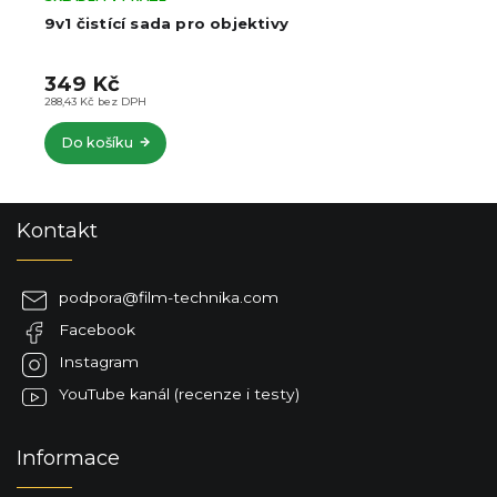
Pouzdro na 3 filtry (do 77mm)
299 Kč
247,11 Kč bez DPH
Do košíku
Z
Kontakt
á
p
a
podpora
@
film-technika.com
t
Facebook
í
Instagram
YouTube kanál (recenze i testy)
Informace